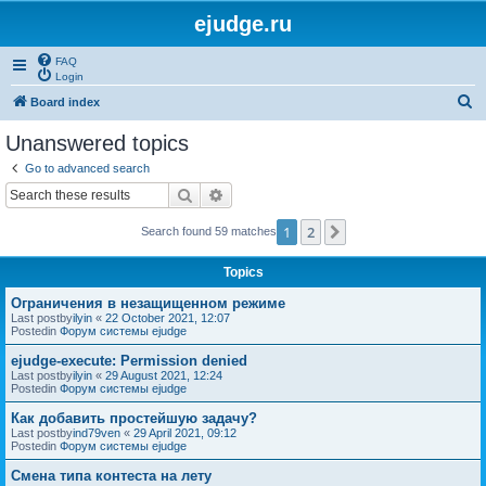
ejudge.ru
FAQ
Login
S
Board index
e
Unanswered topics
a
Go to advanced search
r
Search
Advanced search
c
1
2
Next
Search found 59 matches
h
Topics
Ограничения в незащищенном режиме
Last postby
ilyin
«
22 October 2021, 12:07
Postedin
Форум системы ejudge
ejudge-execute: Permission denied
Last postby
ilyin
«
29 August 2021, 12:24
Postedin
Форум системы ejudge
Как добавить простейшую задачу?
Last postby
ind79ven
«
29 April 2021, 09:12
Postedin
Форум системы ejudge
Смена типа контеста на лету