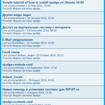
Simple tutorial of how to install ejudge on Ubuntu 14.04
Last postby
zhomart
«
11 May 2015, 15:04
Postedin
Форум системы ejudge
Другие виды задач
Last postby
shuhrat
«
16 January 2015, 15:16
Postedin
Форум системы ejudge
Доступ на виртуальную систему с интернета
Last postby
typucm
«
19 November 2014, 08:52
Postedin
Форум системы ejudge
E-Mail уведомления
Last postby
OkMan
«
31 October 2014, 19:28
Postedin
Форум системы ejudge
Свой чекер
Last postby
Careless_angel
«
23 October 2014, 19:22
Postedin
Форум системы ejudge
ejudge-contests-cmd
Last postby
shhdup
«
14 September 2014, 17:37
Postedin
Форум системы ejudge
default_locale
Last postby
apathism
«
30 August 2014, 00:51
Postedin
Форум системы ejudge
Нужна помощь в установке системы для INTUIT.ru
Last postby
shkred
«
13 August 2014, 15:56
Postedin
Форум системы ejudge
ejudge-contests-cmd
Last postby
dandwor
«
19 April 2014, 14:02