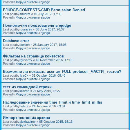
Postedin
Форум системы ejudge
EJUDGE-CONTESTS-CMD Permission Denied
Last postby
shuhrat
«
10 July 2017, 17:30
Postedin
Форум системы ejudge
Полномочия пользователя в ejudge
Last postby
rgusarev
«
08 June 2017, 20:37
Postedin
Форум системы ejudge
Database error
Last postby
demich
«
28 January 2017, 15:06
Postedin
Форум системы ejudge
Фильтры на странице контестов
Last postby
rgusarev
«
16 November 2016, 17:13
Postedin
Форум системы ejudge
Возможно ли показать user-ам FULL protocol _ЧАСТИ_ тестов?
Last postby
IlyaCk
«
31 October 2016, 08:40
Postedin
Форум системы ejudge
тест из командной строки
Last postby
kreved
«
24 May 2016, 15:27
Postedin
Форум системы ejudge
Наследование значений time_limit и time_limit_millis
Last postby
hotsnr
«
24 January 2016, 03:01
Postedin
Форум системы ejudge
Импорт тестов из архива
Last postby
alexbagirov
«
05 October 2015, 15:13
Postedin
Форум системы ejudge