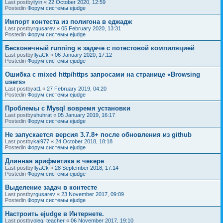
Last postby
ilyin
«
22 October 2020, 12:59
Postedin
Форум системы ejudge
Импорт контеста из полигона в еджадж
Last postby
rgusarev
«
05 February 2020, 13:31
Postedin
Форум системы ejudge
Бесконечный running в задаче с потестовой компиляцией
Last postby
IlyaCk
«
06 January 2020, 17:12
Postedin
Форум системы ejudge
Ошибка с mixed http/https запросами на странице «Browsing
users»
Last postby
at1
«
27 February 2019, 04:20
Postedin
Форум системы ejudge
Проблемы с Mysql вовремя установки
Last postby
shuhrat
«
05 January 2019, 16:17
Postedin
Форум системы ejudge
Не запускается версия 3.7.8+ после обновления из github
Last postby
kai977
«
24 October 2018, 18:18
Postedin
Форум системы ejudge
Длинная арифметика в чекере
Last postby
IlyaCk
«
28 September 2018, 17:14
Postedin
Форум системы ejudge
Выделение задач в контесте
Last postby
rgusarev
«
23 November 2017, 09:09
Postedin
Форум системы ejudge
Настроить ejudge в Интернете.
Last postby
oleg_teacher
«
06 November 2017, 19:10