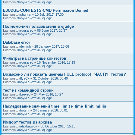
Postedin
Форум системы ejudge
EJUDGE-CONTESTS-CMD Permission Denied
Last postby
shuhrat
«
10 July 2017, 17:30
Postedin
Форум системы ejudge
Полномочия пользователя в ejudge
Last postby
rgusarev
«
08 June 2017, 20:37
Postedin
Форум системы ejudge
Database error
Last postby
demich
«
28 January 2017, 15:06
Postedin
Форум системы ejudge
Фильтры на странице контестов
Last postby
rgusarev
«
16 November 2016, 17:13
Postedin
Форум системы ejudge
Возможно ли показать user-ам FULL protocol _ЧАСТИ_ тестов?
Last postby
IlyaCk
«
31 October 2016, 08:40
Postedin
Форум системы ejudge
тест из командной строки
Last postby
kreved
«
24 May 2016, 15:27
Postedin
Форум системы ejudge
Наследование значений time_limit и time_limit_millis
Last postby
hotsnr
«
24 January 2016, 03:01
Postedin
Форум системы ejudge
Импорт тестов из архива
Last postby
alexbagirov
«
05 October 2015, 15:13
Postedin
Форум системы ejudge