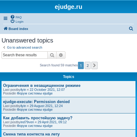
ejudge.ru
FAQ
Login
S
Board index
e
Unanswered topics
a
Go to advanced search
r
Search
Advanced search
c
1
2
Next
Search found 59 matches
h
Topics
Ограничения в незащищенном режиме
Last postby
ilyin
«
22 October 2021, 12:07
Postedin
Форум системы ejudge
ejudge-execute: Permission denied
Last postby
ilyin
«
29 August 2021, 12:24
Postedin
Форум системы ejudge
Как добавить простейшую задачу?
Last postby
ind79ven
«
29 April 2021, 09:12
Postedin
Форум системы ejudge
Смена типа контеста на лету