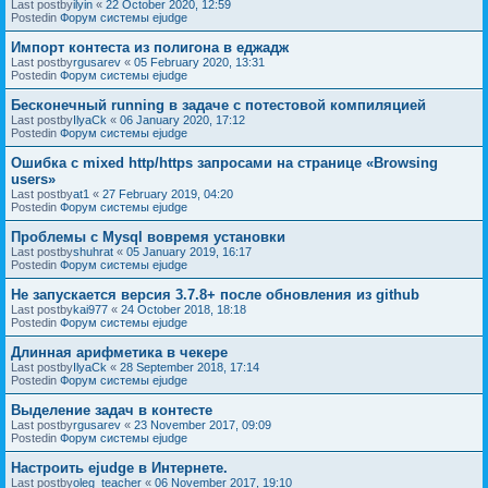
Last postby
ilyin
«
22 October 2020, 12:59
Postedin
Форум системы ejudge
Импорт контеста из полигона в еджадж
Last postby
rgusarev
«
05 February 2020, 13:31
Postedin
Форум системы ejudge
Бесконечный running в задаче с потестовой компиляцией
Last postby
IlyaCk
«
06 January 2020, 17:12
Postedin
Форум системы ejudge
Ошибка с mixed http/https запросами на странице «Browsing
users»
Last postby
at1
«
27 February 2019, 04:20
Postedin
Форум системы ejudge
Проблемы с Mysql вовремя установки
Last postby
shuhrat
«
05 January 2019, 16:17
Postedin
Форум системы ejudge
Не запускается версия 3.7.8+ после обновления из github
Last postby
kai977
«
24 October 2018, 18:18
Postedin
Форум системы ejudge
Длинная арифметика в чекере
Last postby
IlyaCk
«
28 September 2018, 17:14
Postedin
Форум системы ejudge
Выделение задач в контесте
Last postby
rgusarev
«
23 November 2017, 09:09
Postedin
Форум системы ejudge
Настроить ejudge в Интернете.
Last postby
oleg_teacher
«
06 November 2017, 19:10