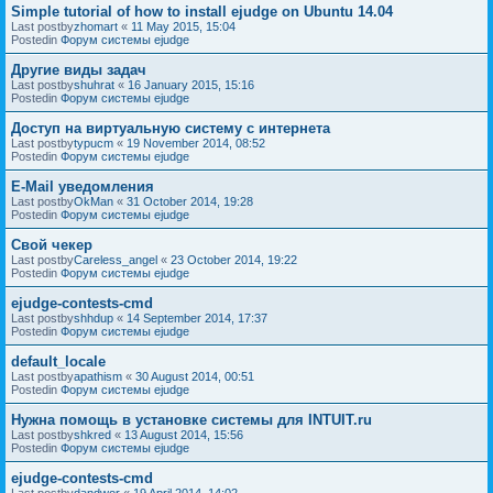
Simple tutorial of how to install ejudge on Ubuntu 14.04
Last postby
zhomart
«
11 May 2015, 15:04
Postedin
Форум системы ejudge
Другие виды задач
Last postby
shuhrat
«
16 January 2015, 15:16
Postedin
Форум системы ejudge
Доступ на виртуальную систему с интернета
Last postby
typucm
«
19 November 2014, 08:52
Postedin
Форум системы ejudge
E-Mail уведомления
Last postby
OkMan
«
31 October 2014, 19:28
Postedin
Форум системы ejudge
Свой чекер
Last postby
Careless_angel
«
23 October 2014, 19:22
Postedin
Форум системы ejudge
ejudge-contests-cmd
Last postby
shhdup
«
14 September 2014, 17:37
Postedin
Форум системы ejudge
default_locale
Last postby
apathism
«
30 August 2014, 00:51
Postedin
Форум системы ejudge
Нужна помощь в установке системы для INTUIT.ru
Last postby
shkred
«
13 August 2014, 15:56
Postedin
Форум системы ejudge
ejudge-contests-cmd
Last postby
dandwor
«
19 April 2014, 14:02