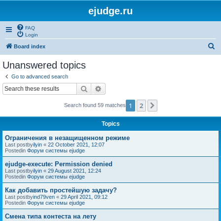
ejudge.ru
FAQ
Login
S
Board index
e
Unanswered topics
a
Go to advanced search
r
Search
Advanced search
c
1
2
Next
Search found 59 matches
h
Topics
Ограничения в незащищенном режиме
Last postby
ilyin
«
22 October 2021, 12:07
Postedin
Форум системы ejudge
ejudge-execute: Permission denied
Last postby
ilyin
«
29 August 2021, 12:24
Postedin
Форум системы ejudge
Как добавить простейшую задачу?
Last postby
ind79ven
«
29 April 2021, 09:12
Postedin
Форум системы ejudge
Смена типа контеста на лету