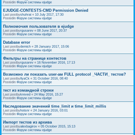
Postedin
Форум системы ejudge
EJUDGE-CONTESTS-CMD Permission Denied
Last postby
shuhrat
«
10 July 2017, 17:30
Postedin
Форум системы ejudge
Полномочия пользователя в ejudge
Last postby
rgusarev
«
08 June 2017, 20:37
Postedin
Форум системы ejudge
Database error
Last postby
demich
«
28 January 2017, 15:06
Postedin
Форум системы ejudge
Фильтры на странице контестов
Last postby
rgusarev
«
16 November 2016, 17:13
Postedin
Форум системы ejudge
Возможно ли показать user-ам FULL protocol _ЧАСТИ_ тестов?
Last postby
IlyaCk
«
31 October 2016, 08:40
Postedin
Форум системы ejudge
тест из командной строки
Last postby
kreved
«
24 May 2016, 15:27
Postedin
Форум системы ejudge
Наследование значений time_limit и time_limit_millis
Last postby
hotsnr
«
24 January 2016, 03:01
Postedin
Форум системы ejudge
Импорт тестов из архива
Last postby
alexbagirov
«
05 October 2015, 15:13
Postedin
Форум системы ejudge