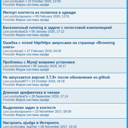
Last postby
ilyin
«
22 October 2020, 12:59
Postedin
Форум системы ejudge
Импорт контеста из полигона в еджадж
Last postby
rgusarev
«
05 February 2020, 13:31
Postedin
Форум системы ejudge
Бесконечный running в задаче с потестовой компиляцией
Last postby
IlyaCk
«
06 January 2020, 17:12
Postedin
Форум системы ejudge
Ошибка с mixed http/https запросами на странице «Browsing
users»
Last postby
at1
«
27 February 2019, 04:20
Postedin
Форум системы ejudge
Проблемы с Mysql вовремя установки
Last postby
shuhrat
«
05 January 2019, 16:17
Postedin
Форум системы ejudge
Не запускается версия 3.7.8+ после обновления из github
Last postby
kai977
«
24 October 2018, 18:18
Postedin
Форум системы ejudge
Длинная арифметика в чекере
Last postby
IlyaCk
«
28 September 2018, 17:14
Postedin
Форум системы ejudge
Выделение задач в контесте
Last postby
rgusarev
«
23 November 2017, 09:09
Postedin
Форум системы ejudge
Настроить ejudge в Интернете.
Last postby
oleg_teacher
«
06 November 2017, 19:10