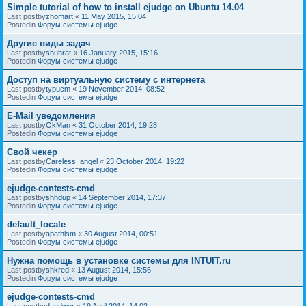
Simple tutorial of how to install ejudge on Ubuntu 14.04
Last postby
zhomart
«
11 May 2015, 15:04
Postedin
Форум системы ejudge
Другие виды задач
Last postby
shuhrat
«
16 January 2015, 15:16
Postedin
Форум системы ejudge
Доступ на виртуальную систему с интернета
Last postby
typucm
«
19 November 2014, 08:52
Postedin
Форум системы ejudge
E-Mail уведомления
Last postby
OkMan
«
31 October 2014, 19:28
Postedin
Форум системы ejudge
Свой чекер
Last postby
Careless_angel
«
23 October 2014, 19:22
Postedin
Форум системы ejudge
ejudge-contests-cmd
Last postby
shhdup
«
14 September 2014, 17:37
Postedin
Форум системы ejudge
default_locale
Last postby
apathism
«
30 August 2014, 00:51
Postedin
Форум системы ejudge
Нужна помощь в установке системы для INTUIT.ru
Last postby
shkred
«
13 August 2014, 15:56
Postedin
Форум системы ejudge
ejudge-contests-cmd
Last postby
dandwor
«
19 April 2014, 14:02