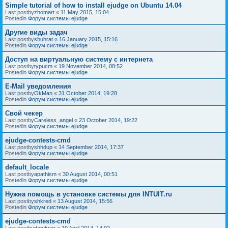
Simple tutorial of how to install ejudge on Ubuntu 14.04
Last postby
zhomart
«
11 May 2015, 15:04
Postedin
Форум системы ejudge
Другие виды задач
Last postby
shuhrat
«
16 January 2015, 15:16
Postedin
Форум системы ejudge
Доступ на виртуальную систему с интернета
Last postby
typucm
«
19 November 2014, 08:52
Postedin
Форум системы ejudge
E-Mail уведомления
Last postby
OkMan
«
31 October 2014, 19:28
Postedin
Форум системы ejudge
Свой чекер
Last postby
Careless_angel
«
23 October 2014, 19:22
Postedin
Форум системы ejudge
ejudge-contests-cmd
Last postby
shhdup
«
14 September 2014, 17:37
Postedin
Форум системы ejudge
default_locale
Last postby
apathism
«
30 August 2014, 00:51
Postedin
Форум системы ejudge
Нужна помощь в установке системы для INTUIT.ru
Last postby
shkred
«
13 August 2014, 15:56
Postedin
Форум системы ejudge
ejudge-contests-cmd
Last postby
dandwor
«
19 April 2014, 14:02