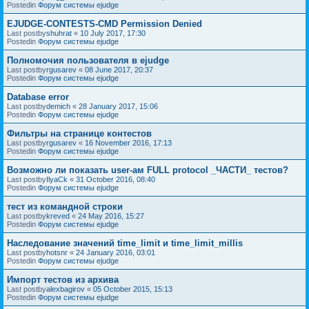
Postedin
Форум системы ejudge
EJUDGE-CONTESTS-CMD Permission Denied
Last postby
shuhrat
«
10 July 2017, 17:30
Postedin
Форум системы ejudge
Полномочия пользователя в ejudge
Last postby
rgusarev
«
08 June 2017, 20:37
Postedin
Форум системы ejudge
Database error
Last postby
demich
«
28 January 2017, 15:06
Postedin
Форум системы ejudge
Фильтры на странице контестов
Last postby
rgusarev
«
16 November 2016, 17:13
Postedin
Форум системы ejudge
Возможно ли показать user-ам FULL protocol _ЧАСТИ_ тестов?
Last postby
IlyaCk
«
31 October 2016, 08:40
Postedin
Форум системы ejudge
тест из командной строки
Last postby
kreved
«
24 May 2016, 15:27
Postedin
Форум системы ejudge
Наследование значений time_limit и time_limit_millis
Last postby
hotsnr
«
24 January 2016, 03:01
Postedin
Форум системы ejudge
Импорт тестов из архива
Last postby
alexbagirov
«
05 October 2015, 15:13
Postedin
Форум системы ejudge