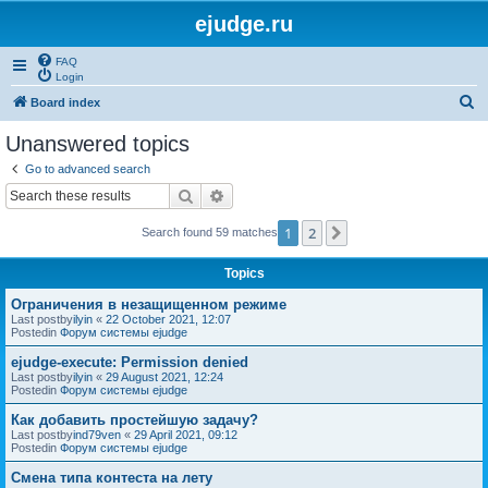
ejudge.ru
FAQ
Login
S
Board index
e
Unanswered topics
a
Go to advanced search
r
Search
Advanced search
c
1
2
Next
Search found 59 matches
h
Topics
Ограничения в незащищенном режиме
Last postby
ilyin
«
22 October 2021, 12:07
Postedin
Форум системы ejudge
ejudge-execute: Permission denied
Last postby
ilyin
«
29 August 2021, 12:24
Postedin
Форум системы ejudge
Как добавить простейшую задачу?
Last postby
ind79ven
«
29 April 2021, 09:12
Postedin
Форум системы ejudge
Смена типа контеста на лету