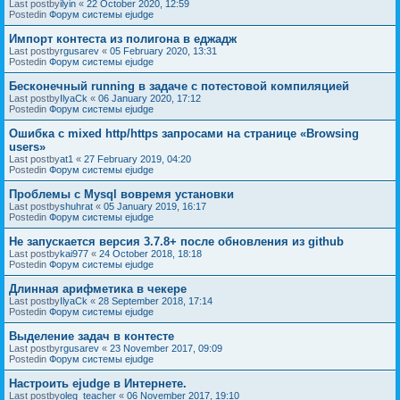
Last postby
ilyin
«
22 October 2020, 12:59
Postedin
Форум системы ejudge
Импорт контеста из полигона в еджадж
Last postby
rgusarev
«
05 February 2020, 13:31
Postedin
Форум системы ejudge
Бесконечный running в задаче с потестовой компиляцией
Last postby
IlyaCk
«
06 January 2020, 17:12
Postedin
Форум системы ejudge
Ошибка с mixed http/https запросами на странице «Browsing
users»
Last postby
at1
«
27 February 2019, 04:20
Postedin
Форум системы ejudge
Проблемы с Mysql вовремя установки
Last postby
shuhrat
«
05 January 2019, 16:17
Postedin
Форум системы ejudge
Не запускается версия 3.7.8+ после обновления из github
Last postby
kai977
«
24 October 2018, 18:18
Postedin
Форум системы ejudge
Длинная арифметика в чекере
Last postby
IlyaCk
«
28 September 2018, 17:14
Postedin
Форум системы ejudge
Выделение задач в контесте
Last postby
rgusarev
«
23 November 2017, 09:09
Postedin
Форум системы ejudge
Настроить ejudge в Интернете.
Last postby
oleg_teacher
«
06 November 2017, 19:10