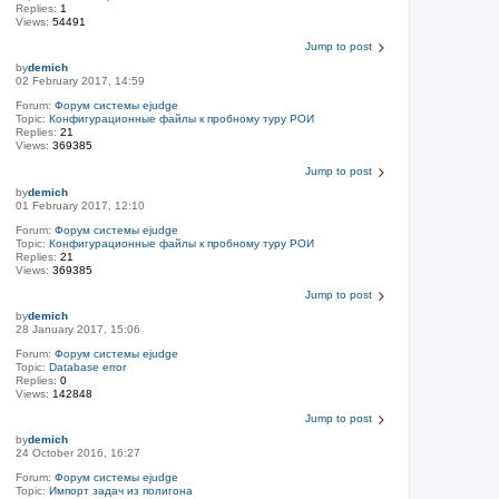
Replies:
1
Views:
54491
Jump to post
by
demich
02 February 2017, 14:59
Forum:
Форум системы ejudge
Topic:
Конфигурационные файлы к пробному туру РОИ
Replies:
21
Views:
369385
Jump to post
by
demich
01 February 2017, 12:10
Forum:
Форум системы ejudge
Topic:
Конфигурационные файлы к пробному туру РОИ
Replies:
21
Views:
369385
Jump to post
by
demich
28 January 2017, 15:06
Forum:
Форум системы ejudge
Topic:
Database error
Replies:
0
Views:
142848
Jump to post
by
demich
24 October 2016, 16:27
Forum:
Форум системы ejudge
Topic:
Импорт задач из полигона