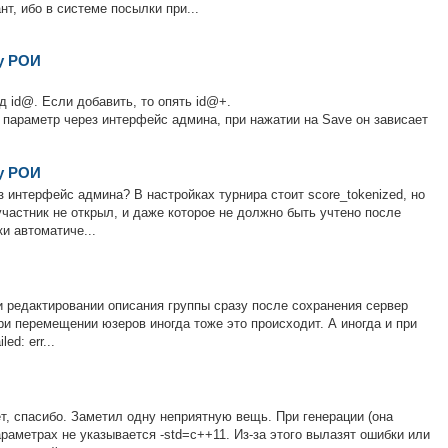
т, ибо в системе посылки при...
у РОИ
 id@. Если добавить, то опять id@+.
 параметр через интерфейс админа, при нажатии на Save он зависает
у РОИ
 интерфейс админа? В настройках турнира стоит score_tokenized, но
частник не открыл, и даже которое не должно быть учтено после
и автоматиче...
 редактировании описания группы сразу после сохранения сервер
r При перемещении юзеров иногда тоже это происходит. А иногда и при
d: err...
ет, спасибо. Заметил одну неприятную вещь. При генерации (она
араметрах не указывается -std=c++11. Из-за этого вылазят ошибки или