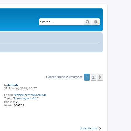
Search
Advanced search
1
2
Next
Search found 28 matches
by
demich
21 January 2018, 09:57
Forum:
Форум системы ejudge
Topic:
Патч к ядру 4.9.16
Replies:
7
Views:
209564
Jump to post