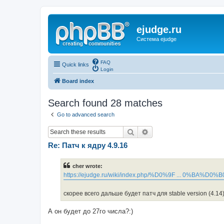
ejudge.ru
Система ejudge
FAQ
Quick links
Login
Board index
Search found 28 matches
Go to advanced search
Search
Advanced search
Re: Патч к ядру 4.9.16
cher wrote:
https://ejudge.ru/wiki/index.php/%D0%9F ... 0%BA%D0%B
скорее всего дальше будет патч для stable version (4.14
А он будет до 27го числа?:)