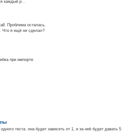
я каждый р...
tall. Проблема осталась.
. Что я ещё не сделал?
шибка при импорте.
ппы
дного теста. она будет зависеть от 1, и за неё будет давать 5