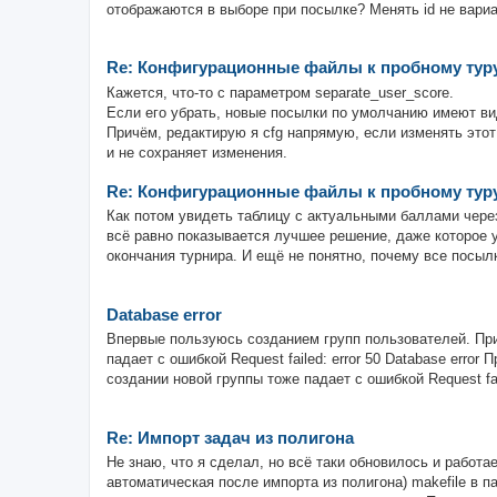
отображаются в выборе при посылке? Менять id не вариан
Re: Конфигурационные файлы к пробному тур
Кажется, что-то с параметром separate_user_score.
Если его убрать, новые посылки по умолчанию имеют вид
Причём, редактирую я cfg напрямую, если изменять этот
и не сохраняет изменения.
Re: Конфигурационные файлы к пробному тур
Как потом увидеть таблицу с актуальными баллами через
всё равно показывается лучшее решение, даже которое у
окончания турнира. И ещё не понятно, почему все посылк
Database error
Впервые пользуюсь созданием групп пользователей. При
падает с ошибкой Request failed: error 50 Database erro
создании новой группы тоже падает с ошибкой Request faile
Re: Импорт задач из полигона
Не знаю, что я сделал, но всё таки обновилось и работа
автоматическая после импорта из полигона) makefile в п