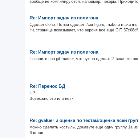
вообще не компилируются, например, чекеры. Приходитс
Re: Импорт задач из полигона
Сделал clone. Потом сделал ./configure, make и make ins
На странице показывает, что версия всё ещё GIT 57c08df
Re: Импорт задач из полигона
Поясните про git master, что нужно сделать? Такая же о
Re: Перенос БД
UP
Возможно это или нет?
Re: gvaluer и оценка по тестам/оценка всей гру
можно сделать костыль. добавьте ещё одну группу 1a из о
баллов.