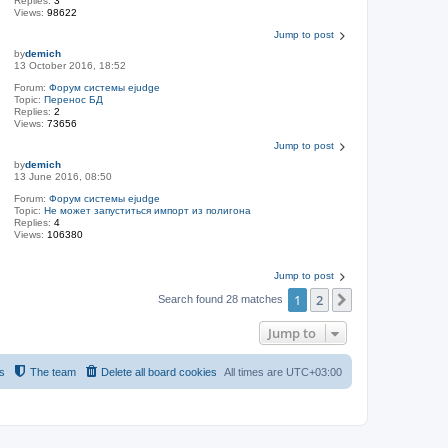
Replies:
3
Views:
98622
Jump to post
by
demich
13 October 2016, 18:52
Forum:
Форум системы ejudge
Topic:
Перенос БД
Replies:
2
Views:
73656
Jump to post
by
demich
13 June 2016, 08:50
Forum:
Форум системы ejudge
Topic:
Не может запуститься импорт из полигона
Replies:
4
Views:
106380
Jump to post
1
2
Next
Search found 28 matches
Jump to
s
The team
Delete all board cookies
All times are
UTC+03:00