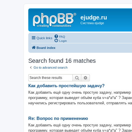
ejudge.ru
Система ejudge
FAQ
Quick links
Login
Board index
Search found 16 matches
Go to advanced search
Search
Advanced search
Как добавить простейшую задачу?
Как добавить ещё одну очень простую задачу, например 
программу, которая выведет объём куба v=a*a*a" ? Зара
научились регистрировать пользователей, отправлять на
Re: Вопрос по применению
Как добавить ещё одну очень простую задачу, например 
программу, которая выведет объём куба v=a*a*a" ? Зара