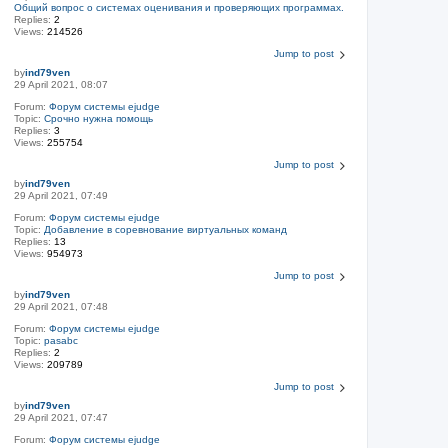
Общий вопрос о системах оценивания и проверяющих программах.
Replies:
2
Views:
214526
Jump to post
by
ind79ven
29 April 2021, 08:07
Forum:
Форум системы ejudge
Topic:
Срочно нужна помощь
Replies:
3
Views:
255754
Jump to post
by
ind79ven
29 April 2021, 07:49
Forum:
Форум системы ejudge
Topic:
Добавление в соревнование виртуальных команд
Replies:
13
Views:
954973
Jump to post
by
ind79ven
29 April 2021, 07:48
Forum:
Форум системы ejudge
Topic:
pasabc
Replies:
2
Views:
209789
Jump to post
by
ind79ven
29 April 2021, 07:47
Forum:
Форум системы ejudge