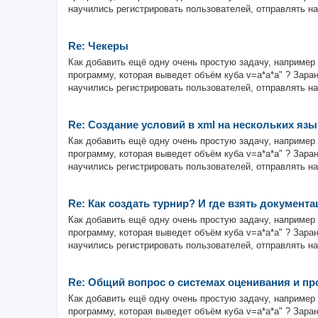
научились регистрировать пользователей, отправлять на
Re: Чекеры
Как добавить ещё одну очень простую задачу, например 
программу, которая выведет объём куба v=a*a*a" ? Зара
научились регистрировать пользователей, отправлять на
Re: Создание условий в xml на нескольких язы
Как добавить ещё одну очень простую задачу, например 
программу, которая выведет объём куба v=a*a*a" ? Зара
научились регистрировать пользователей, отправлять на
Re: Как создать турнир? И где взять документа
Как добавить ещё одну очень простую задачу, например 
программу, которая выведет объём куба v=a*a*a" ? Зара
научились регистрировать пользователей, отправлять на
Re: Общий вопрос о системах оценивания и п
Как добавить ещё одну очень простую задачу, например 
программу, которая выведет объём куба v=a*a*a" ? Зара