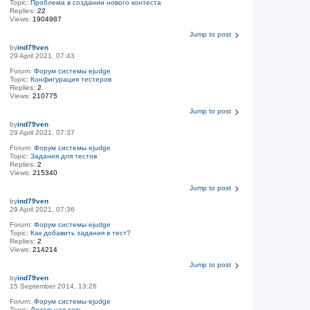
Topic:
Проблема в создании нового контеста
Replies:
22
Views:
1904987
Jump to post
by
ind79ven
29 April 2021, 07:43
Forum:
Форум системы ejudge
Topic:
Конфигурация тестеров
Replies:
2
Views:
210775
Jump to post
by
ind79ven
29 April 2021, 07:37
Forum:
Форум системы ejudge
Topic:
Задания для тестов
Replies:
2
Views:
215340
Jump to post
by
ind79ven
29 April 2021, 07:36
Forum:
Форум системы ejudge
Topic:
Как добавить задания в тест?
Replies:
2
Views:
214214
Jump to post
by
ind79ven
15 September 2014, 13:26
Forum:
Форум системы ejudge
Topic:
Локальная сеть