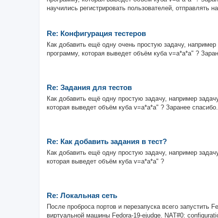
научились регистрировать пользователей, отправлять на
Re: Конфигурация тестеров
Как добавить ещё одну очень простую задачу, например 
программу, которая выведет объём куба v=a*a*a" ? Заран
Re: Задания для тестов
Как добавить ещё одну простую задачу, например задачу
которая выведет объём куба v=a*a*a" ? Заранее спасибо.
Re: Как добавить задания в тест?
Как добавить ещё одну простую задачу, например задачу
которая выведет объём куба v=a*a*a" ?
Re: Локальная сеть
После проброса портов и перезапуска всего запустить F
виртуальной машины Fedora-19-ejudge. NAT#0: configurat