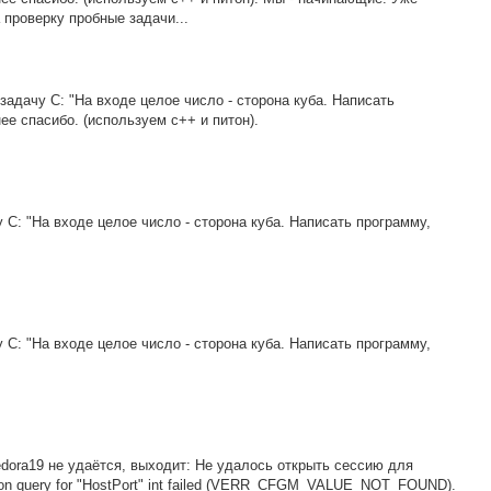
 проверку пробные задачи...
задачу C: "На входе целое число - сторона куба. Написать
ее спасибо. (используем с++ и питон).
 C: "На входе целое число - сторона куба. Написать программу,
 C: "На входе целое число - сторона куба. Написать программу,
edora19 не удаётся, выходит: Не удалось открыть сессию для
ion query for "HostPort" int failed (VERR_CFGM_VALUE_NOT_FOUND).