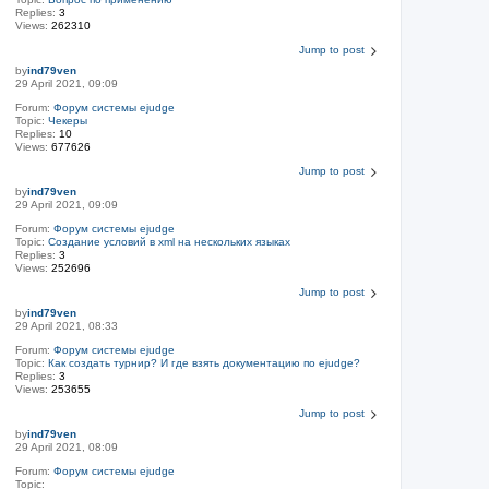
Replies:
3
Views:
262310
Jump to post
by
ind79ven
29 April 2021, 09:09
Forum:
Форум системы ejudge
Topic:
Чекеры
Replies:
10
Views:
677626
Jump to post
by
ind79ven
29 April 2021, 09:09
Forum:
Форум системы ejudge
Topic:
Создание условий в xml на нескольких языках
Replies:
3
Views:
252696
Jump to post
by
ind79ven
29 April 2021, 08:33
Forum:
Форум системы ejudge
Topic:
Как создать турнир? И где взять документацию по ejudge?
Replies:
3
Views:
253655
Jump to post
by
ind79ven
29 April 2021, 08:09
Forum:
Форум системы ejudge
Topic: