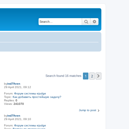
Search
Advanced search
1
2
Next
Search found 16 matches
by
ind79ven
29 April 2021, 09:12
Forum:
Форум системы ejudge
Topic:
Как добавить простейшую задачу?
Replies:
0
Views:
241070
Jump to post
by
ind79ven
29 April 2021, 09:10
Forum:
Форум системы ejudge
Topic:
Вопрос по применению