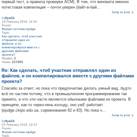
первый тест, а правила проверки ACM). В том, что виновата именно
потестовая компиляция -- почти уверен (байт-в-бай...
Jump to post
by
IlyaCk
19 February 2019, 11:24
Forum:
Форум системы ejudge
Topic:
Как сделать, чтоб участник
отправлял один из
файлов, и он
компилировался вместе с
другими файлами
проекта?
Replies:
2
Views:
227263
Re: Как сделать, чтоб участник отправлял один из
файлов, и он компилировался вместе с другими файлами
проекта?
Спасибо за ответ, но пока что предпочитаю делать умный вид, будто
всё по частям потому, что в промышленном программировании так
принято, и что эти части являются обычными файлами из проекта. В
принципе, как-то через-пень-колоду, оно ужЕ работает
(ejudge.ckipo.edu.ua, соревнования 82 и 83). Но пока ч...
Jump to post
by
IlyaCk
01 February 2019, 22:37
Forum:
Форум системы ejudge
Topic: