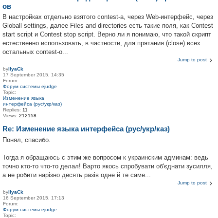
ов
В настройках отдельно взятого contest-а, через Web-интерфейс, через
Globall settings, далее Files and directories есть такие поля, как Contest
start script и Contest stop script. Верно ли я понимаю, что такой скрипт
естественно использовать, в частности, для прятания (close) всех
остальных contest-о...
Jump to post
by
IlyaCk
17 September 2015, 14:35
Forum:
Форум системы ejudge
Topic:
Изменение языка
интерфейса (рус/укр/каз)
Replies:
11
Views:
212158
Re: Изменение языка интерфейса (рус/укр/каз)
Понял, спасибо.
Тогда я обращаюсь с этим же вопросом к украинским админам: ведь
точно кто-то что-то делал! Варто якось спробувати об'єднати зусилля,
а не робити нарізно десять разів одне й те саме...
Jump to post
by
IlyaCk
16 September 2015, 17:13
Forum:
Форум системы ejudge
Topic: