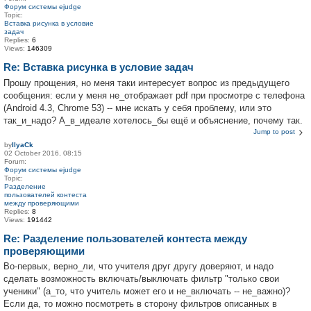
Форум системы ejudge
Topic:
Вставка рисунка в условие
задач
Replies:
6
Views:
146309
Re: Вставка рисунка в условие задач
Прошу прощения, но меня таки интересует вопрос из предыдущего
сообщения: если у меня не_отображает pdf при просмотре с телефона
(Android 4.3, Chrome 53) -- мне искать у себя проблему, или это
так_и_надо? А_в_идеале хотелось_бы ещё и объяснение, почему так.
Jump to post
by
IlyaCk
02 October 2016, 08:15
Forum:
Форум системы ejudge
Topic:
Разделение
пользователей контеста
между проверяющими
Replies:
8
Views:
191442
Re: Разделение пользователей контеста между
проверяющими
Во-первых, верно_ли, что учителя друг другу доверяют, и надо
сделать возможность включать/выключать фильтр "только свои
ученики" (а_то, что учитель может его и не_включать -- не_важно)?
Если да, то можно посмотреть в сторону фильтров описанных в