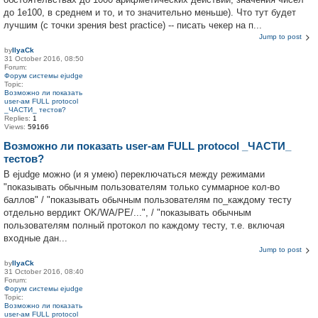
до 1e100, в среднем и то, и то значительно меньше). Что тут будет
лучшим (с точки зрения best practice) -- писать чекер на п...
Jump to post
by
IlyaCk
31 October 2016, 08:50
Forum:
Форум системы ejudge
Topic:
Возможно ли показать
user-ам FULL protocol
_ЧАСТИ_ тестов?
Replies:
1
Views:
59166
Возможно ли показать user-ам FULL protocol _ЧАСТИ_
тестов?
В ejudge можно (и я умею) переключаться между режимами
"показывать обычным пользователям только суммарное кол-во
баллов" / "показывать обычным пользователям по_каждому тесту
отдельно вердикт OK/WA/PE/...", / "показывать обычным
пользователям полный протокол по каждому тесту, т.е. включая
входные дан...
Jump to post
by
IlyaCk
31 October 2016, 08:40
Forum:
Форум системы ejudge
Topic:
Возможно ли показать
user-ам FULL protocol