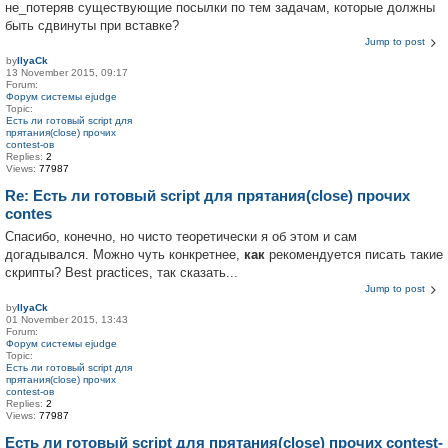
не_потеряв существующие посылки по тем задачам, которые должны
быть сдвинуты при вставке?
Jump to post
by
IlyaCk
13 November 2015, 09:17
Forum:
Форум системы ejudge
Topic:
Есть ли готовый script для
прятания(close) прочих
contest-ов
Replies:
2
Views:
77987
Re: Есть ли готовый script для прятания(close) прочих
contes
Спасибо, конечно, но чисто теоретически я об этом и сам
догадывался. Можно чуть конкретнее,
как
рекомендуется писать такие
скрипты? Best practices, так сказать...
Jump to post
by
IlyaCk
01 November 2015, 13:43
Forum:
Форум системы ejudge
Topic:
Есть ли готовый script для
прятания(close) прочих
contest-ов
Replies:
2
Views:
77987
Есть ли готовый script для прятания(close) прочих contest-