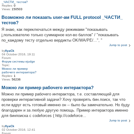
_ЧАСТИ_ тестов?
Replies:
0
Views:
150503
Возможно ли показать user-ам FULL protocol _ЧАСТИ_
тестов?
Я знаю, как переключаться между режимами "показывать
j,пользователю только суммарное кол-во баллов" / "показывать
по_каждому тесту отдельно вердикты OK/WA/PE/...", "
Jump to post
by
IlyaCk
04 October 2016, 19:11
Forum:
Форум системы ejudge
Topic:
Можно ли пример
рабочего интерактора?
Replies:
1
Views:
56236
Можно ли пример рабочего интерактора?
Можно ли пример рабочего интерактора, т.е. составляющей для
проверки интерактивной задачи? Хочу проверять бин.поиск, так что
если вдруг есть готовый именно он -- было бы замечательно. Но буду
благодарен и за любую другую помощь. Пример интерактора именно
для бинпоиска с codeforces ( http://codeforce...
Jump to post
by
IlyaCk
02 October 2016, 12:41
Forum: