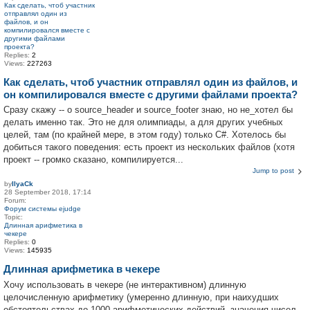
Как сделать, чтоб участник
отправлял один из
файлов, и он
компилировался вместе с
другими файлами
проекта?
Replies:
2
Views:
227263
Как сделать, чтоб участник отправлял один из файлов, и
он компилировался вместе с другими файлами проекта?
Сразу скажу -- о source_header и source_footer знаю, но не_хотел бы
делать именно так. Это не для олимпиады, а для других учебных
целей, там (по крайней мере, в этом году) только C#. Хотелось бы
добиться такого поведения: есть проект из нескольких файлов (хотя
проект -- громко сказано, компилируется...
Jump to post
by
IlyaCk
28 September 2018, 17:14
Forum:
Форум системы ejudge
Topic:
Длинная арифметика в
чекере
Replies:
0
Views:
145935
Длинная арифметика в чекере
Хочу использовать в чекере (не интерактивном) длинную
целочисленную арифметику (умеренно длинную, при наихудших
обстоятельствах до 1000 арифметических действий, значения чисел