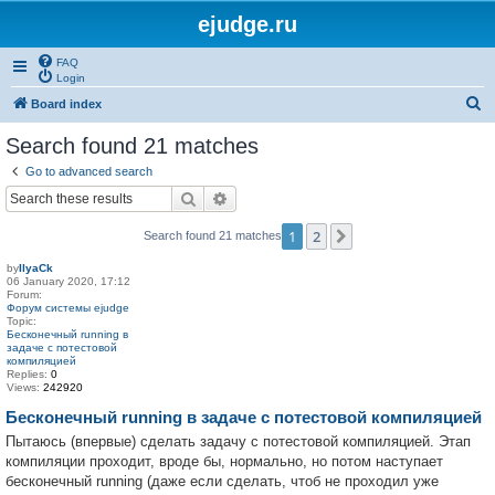
ejudge.ru
FAQ
Login
S
Board index
e
Search found 21 matches
a
Go to advanced search
r
Search
Advanced search
c
1
2
Next
Search found 21 matches
h
by
IlyaCk
06 January 2020, 17:12
Forum:
Форум системы ejudge
Topic:
Бесконечный running в
задаче с потестовой
компиляцией
Replies:
0
Views:
242920
Бесконечный running в задаче с потестовой компиляцией
Пытаюсь (впервые) сделать задачу с потестовой компиляцией. Этап
компиляции проходит, вроде бы, нормально, но потом наступает
бесконечный running (даже если сделать, чтоб не проходил уже