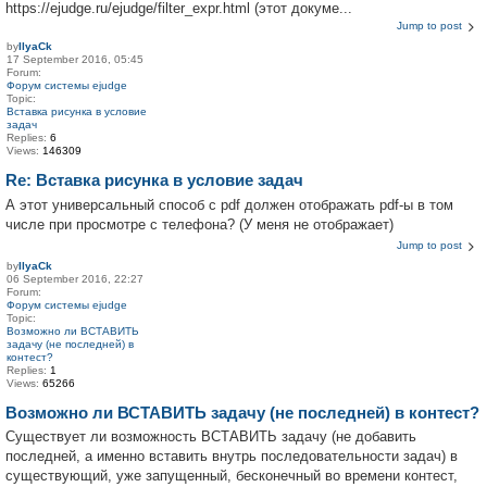
https://ejudge.ru/ejudge/filter_expr.html (этот докуме...
Jump to post
by
IlyaCk
17 September 2016, 05:45
Forum:
Форум системы ejudge
Topic:
Вставка рисунка в условие
задач
Replies:
6
Views:
146309
Re: Вставка рисунка в условие задач
А этот универсальный способ с pdf должен отображать pdf-ы в том
числе при просмотре с телефона? (У меня не отображает)
Jump to post
by
IlyaCk
06 September 2016, 22:27
Forum:
Форум системы ejudge
Topic:
Возможно ли ВСТАВИТЬ
задачу (не последней) в
контест?
Replies:
1
Views:
65266
Возможно ли ВСТАВИТЬ задачу (не последней) в контест?
Существует ли возможность ВСТАВИТЬ задачу (не добавить
последней, а именно вставить внутрь последовательности задач) в
существующий, уже запущенный, бесконечный во времени контест,