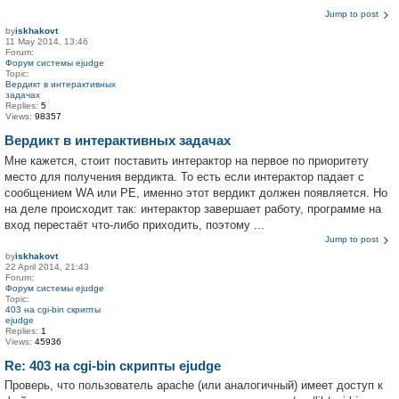
Jump to post
by
iskhakovt
11 May 2014, 13:46
Forum:
Форум системы ejudge
Topic:
Вердикт в интерактивных
задачах
Replies:
5
Views:
98357
Вердикт в интерактивных задачах
Мне кажется, стоит поставить интерактор на первое по приоритету
место для получения вердикта. То есть если интерактор падает с
сообщением WA или PE, именно этот вердикт должен появляется. Но
на деле происходит так: интерактор завершает работу, программе на
вход перестаёт что-либо приходить, поэтому ...
Jump to post
by
iskhakovt
22 April 2014, 21:43
Forum:
Форум системы ejudge
Topic:
403 на cgi-bin скрипты
ejudge
Replies:
1
Views:
45936
Re: 403 на cgi-bin скрипты ejudge
Проверь, что пользователь apache (или аналогичный) имеет доступ к