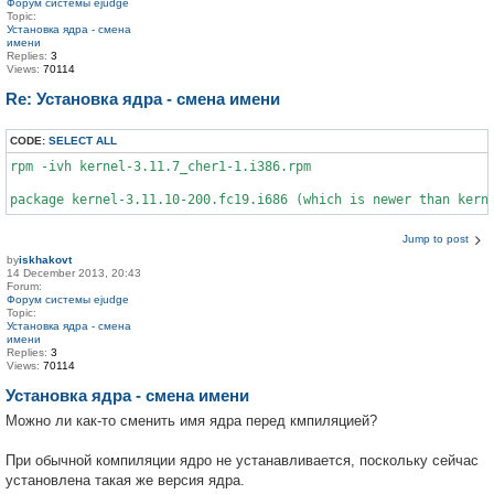
Форум системы ejudge
Topic:
Установка ядра - смена
имени
Replies:
3
Views:
70114
Re: Установка ядра - смена имени
CODE:
SELECT ALL
rpm -ivh kernel-3.11.7_cher1-1.i386.rpm 

Jump to post
by
iskhakovt
14 December 2013, 20:43
Forum:
Форум системы ejudge
Topic:
Установка ядра - смена
имени
Replies:
3
Views:
70114
Установка ядра - смена имени
Можно ли как-то сменить имя ядра перед кмпиляцией?
При обычной компиляции ядро не устанавливается, поскольку сейчас
установлена такая же версия ядра.