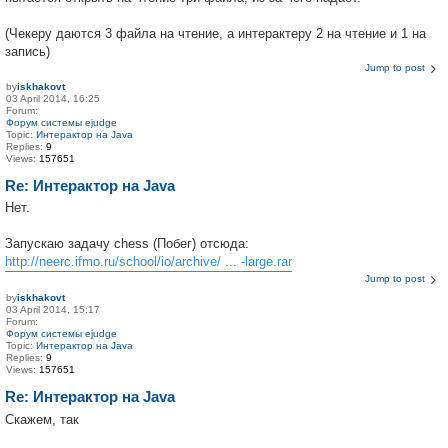
(Чекеру даются 3 файла на чтение, а интерактеру 2 на чтение и 1 на
запись)
Jump to post
by
iskhakovt
03 April 2014, 16:25
Forum:
Форум системы ejudge
Topic:
Интерактор на Java
Replies:
9
Views:
157651
Re: Интерактор на Java
Нет.
Запускаю задачу chess (Побег) отсюда:
http://neerc.ifmo.ru/school/io/archive/ ... -large.rar
Jump to post
by
iskhakovt
03 April 2014, 15:17
Forum:
Форум системы ejudge
Topic:
Интерактор на Java
Replies:
9
Views:
157651
Re: Интерактор на Java
Скажем, так