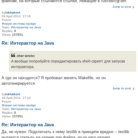
файлам, на которые ссылаются ссылки, лежащие в /usr/lib/cgi-bin.
Jump to post
by
iskhakovt
04 April 2014, 17:16
Forum:
Форум системы ejudge
Topic:
Интерактор на Java
Replies:
9
Views:
157651
Re: Интерактор на Java
cher wrote:
А вообще попробуйте поредактировать shell-скрипт для запуска
интерактора.
А где он находится? Я пробовал менять Makefile, но он
автогенерируется.
Jump to post
by
iskhakovt
04 April 2014, 17:10
Forum:
Форум системы ejudge
Topic:
Интерактор на Java
Replies:
9
Views:
157651
Re: Интерактор на Java
Да, не нужен. Подключать к нему testlib в принципе вредно -- testlib
пытается открыть на чтение три файла, из-за чего падает.