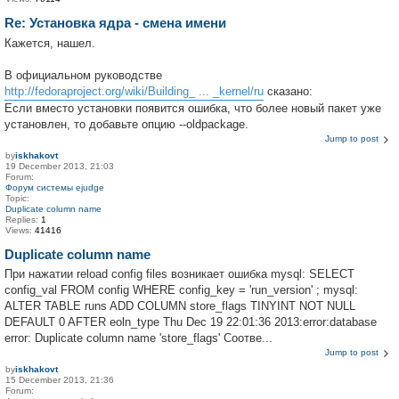
Re: Установка ядра - смена имени
Кажется, нашел.
В официальном руководстве
http://fedoraproject.org/wiki/Building_ ... _kernel/ru
сказано:
Если вместо установки появится ошибка, что более новый пакет уже
установлен, то добавьте опцию --oldpackage.
Jump to post
by
iskhakovt
19 December 2013, 21:03
Forum:
Форум системы ejudge
Topic:
Duplicate column name
Replies:
1
Views:
41416
Duplicate column name
При нажатии reload config files возникает ошибка mysql: SELECT
config_val FROM config WHERE config_key = 'run_version' ; mysql:
ALTER TABLE runs ADD COLUMN store_flags TINYINT NOT NULL
DEFAULT 0 AFTER eoln_type Thu Dec 19 22:01:36 2013:error:database
error: Duplicate column name 'store_flags' Соотве...
Jump to post
by
iskhakovt
15 December 2013, 21:36
Forum: