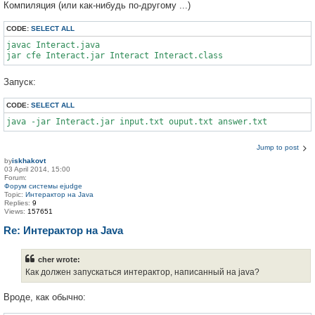
Компиляция (или как-нибудь по-другому ...)
CODE:
SELECT ALL
javac Interact.java

Запуск:
CODE:
SELECT ALL
Jump to post
by
iskhakovt
03 April 2014, 15:00
Forum:
Форум системы ejudge
Topic:
Интерактор на Java
Replies:
9
Views:
157651
Re: Интерактор на Java
cher wrote:
Как должен запускаться интерактор, написанный на java?
Вроде, как обычно: