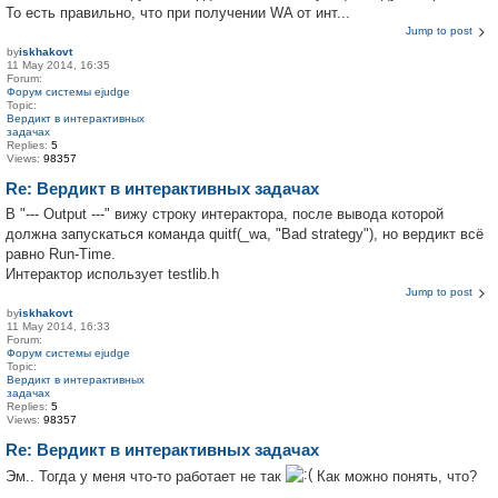
То есть правильно, что при получении WA от инт...
Jump to post
by
iskhakovt
11 May 2014, 16:35
Forum:
Форум системы ejudge
Topic:
Вердикт в интерактивных
задачах
Replies:
5
Views:
98357
Re: Вердикт в интерактивных задачах
В "--- Output ---" вижу строку интерактора, после вывода которой
должна запускаться команда quitf(_wa, "Bad strategy"), но вердикт всё
равно Run-Time.
Интерактор использует testlib.h
Jump to post
by
iskhakovt
11 May 2014, 16:33
Forum:
Форум системы ejudge
Topic:
Вердикт в интерактивных
задачах
Replies:
5
Views:
98357
Re: Вердикт в интерактивных задачах
Эм.. Тогда у меня что-то работает не так
Как можно понять, что?