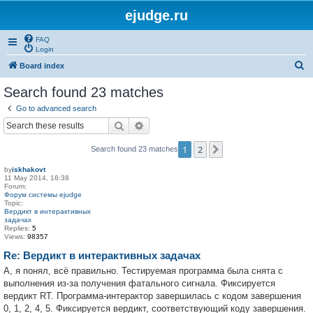
ejudge.ru
FAQ
Login
S
Board index
e
Search found 23 matches
a
Go to advanced search
r
Search
Advanced search
c
1
2
Next
Search found 23 matches
h
by
iskhakovt
11 May 2014, 16:38
Forum:
Форум системы ejudge
Topic:
Вердикт в интерактивных
задачах
Replies:
5
Views:
98357
Re: Вердикт в интерактивных задачах
А, я понял, всё правильно. Тестируемая программа была снята с
выполнения из-за получения фатального сигнала. Фиксируется
вердикт RT. Программа-интерактор завершилась с кодом завершения
0, 1, 2, 4, 5. Фиксируется вердикт, соответствующий коду завершения.