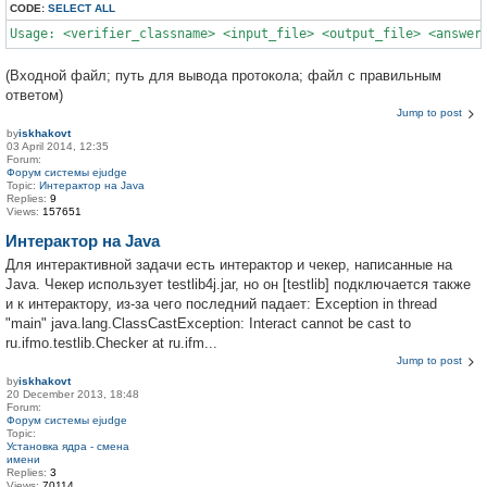
CODE:
SELECT ALL
(Входной файл; путь для вывода протокола; файл с правильным
ответом)
Jump to post
by
iskhakovt
03 April 2014, 12:35
Forum:
Форум системы ejudge
Topic:
Интерактор на Java
Replies:
9
Views:
157651
Интерактор на Java
Для интерактивной задачи есть интерактор и чекер, написанные на
Java. Чекер использует testlib4j.jar, но он [testlib] подключается также
и к интерактору, из-за чего последний падает: Exception in thread
"main" java.lang.ClassCastException: Interact cannot be cast to
ru.ifmo.testlib.Checker at ru.ifm...
Jump to post
by
iskhakovt
20 December 2013, 18:48
Forum:
Форум системы ejudge
Topic:
Установка ядра - смена
имени
Replies:
3
Views:
70114